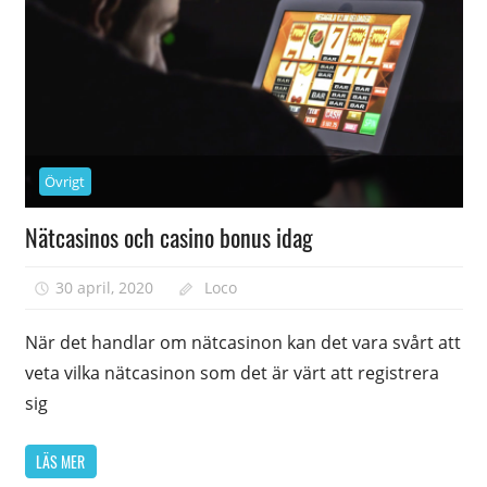
Övrigt
Nätcasinos och casino bonus idag
30 april, 2020
Loco
När det handlar om nätcasinon kan det vara svårt att
veta vilka nätcasinon som det är värt att registrera
sig
LÄS MER