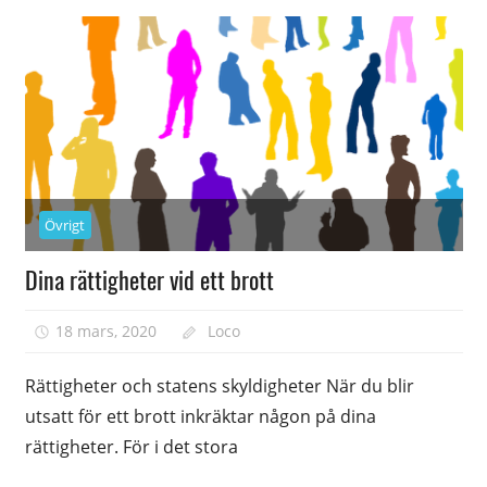
Övrigt
Dina rättigheter vid ett brott
18 mars, 2020
Loco
Rättigheter och statens skyldigheter När du blir
utsatt för ett brott inkräktar någon på dina
rättigheter. För i det stora