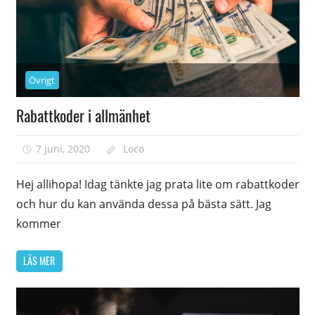
Övrigt
Rabattkoder i allmänhet
7 juni, 2020
Loco
Hej allihopa! Idag tänkte jag prata lite om rabattkoder
och hur du kan använda dessa på bästa sätt. Jag
kommer
LÄS MER