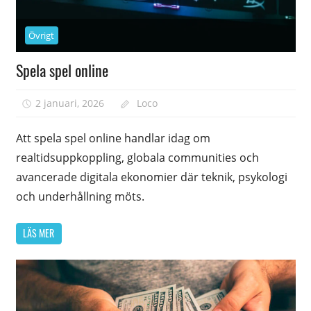
Övrigt
Spela spel online
2 januari, 2026
Loco
Att spela spel online handlar idag om
realtidsuppkoppling, globala communities och
avancerade digitala ekonomier där teknik, psykologi
och underhållning möts.
LÄS MER